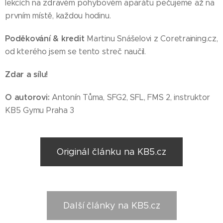
lekcích na zdravém pohybovém aparátu pečujeme až na
prvním místě, každou hodinu.
Poděkování & kredit
Martinu Snášelovi z Coretraining.cz,
od kterého jsem se tento streč naučil.
Zdar a sílu!
O autorovi:
Antonín Tůma, SFG2, SFL, FMS 2, instruktor
KB5 Gymu Praha 3
Originál článku na KB5.cz
Další články na KB5.cz