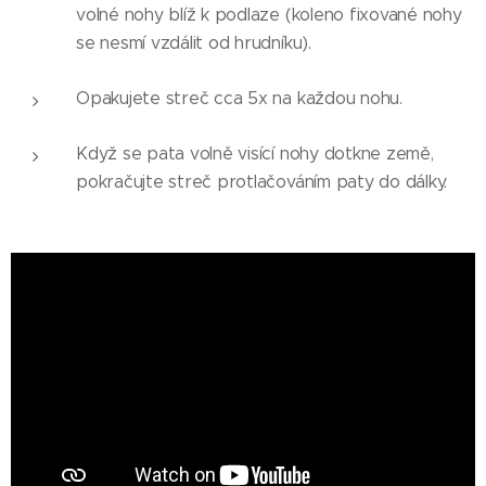
volné nohy blíž k podlaze (koleno fixované nohy
se nesmí vzdálit od hrudníku).
Opakujete streč cca 5x na každou nohu.
Když se pata volně visící nohy dotkne země,
pokračujte streč protlačováním paty do dálky.