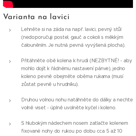
Varianta na lavici
Lehněte si na záda na např. lavici, pevný stůl
(nedoporučuji postel, gauč a cokoli s měkkým
čalouněním. Je nutná pevná vyvýšená plocha).
Přitáhněte obě kolena k hrudi (NEZBYTNÉ! - aby
mohlo dojít k řádnému nastavení pánve), jedno
koleno pevně obejměte oběma rukama (musí
zůstat pevně u hrudníku).
Druhou volnou nohu natáhněte do dálky a nechte
volně viset - úplně uvolněte kyčel i koleno.
S hlubokým nádechem nosem zatlačte kolenem
fixované nohy do rukou po dobu cca 5 až 10