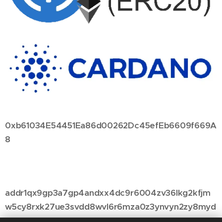
0xb61034E54451Ea86d00262Dc45efEb6609f669A
8
addr1qx9gp3a7gp4andxx4dc9r6004zv36lkg2kfjm
w5cy8rxk27ue3svdd8wvl6r6mza0z3ynvyn2zy8myd
mcaxutvet0zss0h35mw