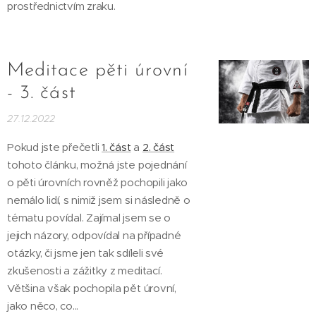
prostřednictvím zraku.
Meditace pěti úrovní
- 3. část
27.12.2022
Pokud jste přečetli
1. část
a
2. část
tohoto článku, možná jste pojednání
o pěti úrovních rovněž pochopili jako
nemálo lidí, s nimiž jsem si následně o
tématu povídal. Zajímal jsem se o
jejich názory, odpovídal na případné
otázky, či jsme jen tak sdíleli své
zkušenosti a zážitky z meditací.
Většina však pochopila pět úrovní,
jako něco, co...