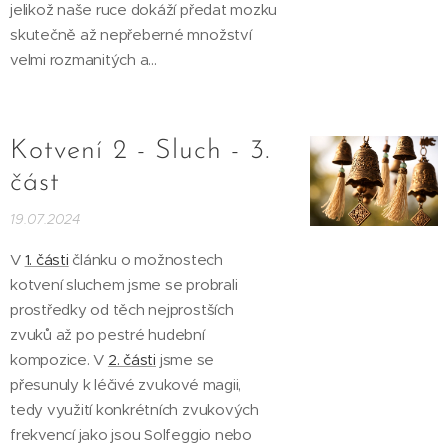
jelikož naše ruce dokáží předat mozku
skutečně až nepřeberné množství
velmi rozmanitých a...
Kotvení 2 - Sluch - 3.
část
19.07.2024
V
1. části
článku o možnostech
kotvení sluchem jsme se probrali
prostředky od těch nejprostších
zvuků až po pestré hudební
kompozice. V
2. části
jsme se
přesunuly k léčivé zvukové magii,
tedy využití konkrétních zvukových
frekvencí jako jsou Solfeggio nebo