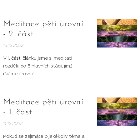
Meditace pěti úrovní
- 2. část
13.12.2022
V
1. části článku
jsme si meditaci
rozdělili do 5 hlavních stádií, jimž
říkáme úrovně:
Meditace pěti úrovní
- 1. část
11.12.2022
Pokud se zajímáte o jakékoliv téma a