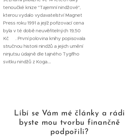
tenoučké knize "Tajemní nindžové",
kterou vydalo vydavatelství Magnet
Press roku 1991 a jejíž pořizovací cena
byla v té době neuvěřitelných 19,50
Kč 😆. První polovina knihy popisovala
stručnou historii nindžů a jejich umění
ninjutsu údajně dle tajného Tygřího
svitku nindžů z Koga....
Líbí se Vám mé články a rádi
byste mou tvorbu
finančně
podpořili
?