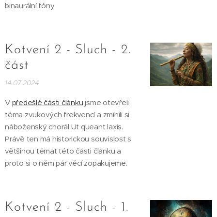
binaurální tóny.
Kotvení 2 - Sluch - 2.
část
14.07.2024
V
předešlé části článku
jsme otevřeli
téma zvukových frekvencí a zmínili si
náboženský chorál Ut queant laxis.
Právě ten má historickou souvislost s
většinou témat této části článku a
proto si o něm pár věcí zopakujeme.
Kotvení 2 - Sluch - 1.