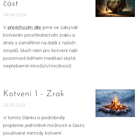
část
04.04.2024
V
předchozím díle
jsme se zabývali
kotvením prostřednictvím zraku a
dnes s zaměříme na další z našich
smyslů. Sluch nám pro kotvení naší
pozornosti během meditací skýtá
nepřeberné množství možností.
Kotvení 1 - Zrak
23.05.2023
V tomto článku si podrobněji
projdeme jednotlivé možnosti a často
používané metody kotvení