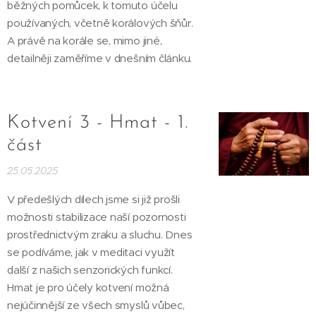
běžných pomůcek, k tomuto účelu
používaných, včetně korálových šňůr.
A právě na korále se, mimo jiné,
detailněji zaměříme v dnešním článku.
Kotvení 3 - Hmat - 1.
část
25.05.2025
V předešlých dílech jsme si již prošli
možnosti stabilizace naší pozornosti
prostřednictvým zraku a sluchu. Dnes
se podíváme, jak v meditaci využít
další z našich senzorických funkcí.
Hmat je pro účely kotvení možná
nejúčinnější ze všech smyslů vůbec,