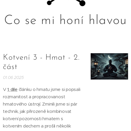
Co se mi honí hlavou
Kotvení 3 - Hmat - 2.
část
01.06.2025
V
1. díle
článku o hmatu jsme si popsali
rozmanitost a propracovanost
hmatového ústrojí. Zminili jsme si pár
technik, jak přirozeně kombinovat
kotvení pozornosti hmatem s
kotvením dechem a prošli několik