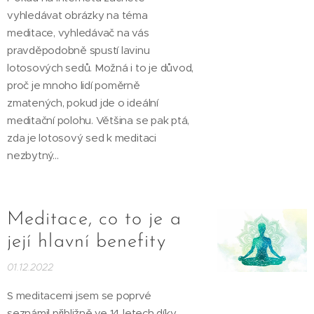
vyhledávat obrázky na téma
meditace, vyhledávač na vás
pravděpodobně spustí lavinu
lotosových sedů. Možná i to je důvod,
proč je mnoho lidí poměrně
zmatených, pokud jde o ideální
meditační polohu. Většina se pak ptá,
zda je lotosový sed k meditaci
nezbytný...
Meditace, co to je a
její hlavní benefity
01.12.2022
S meditacemi jsem se poprvé
seznámil přibližně ve 14 letech díky