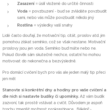
Zasazení
= úsilí vložené do určité činnosti
Voda
= povzbuzení - buď se zvládáte povzbudit
sami, nebo vás může povzbudit někdo jiný
Rostlina
= výsledky vaší snahy
Lidé často doufají, že motivační tip, citát, proslov atd. jim
pomohou získat semínko, což se však nestane. Motivační
proslovy jsou jen voda. Semínko buď máte nebo ne.
Pokud člověk sám skutečně nechce, ostatní ho mohou
motivovat do nekonečna a bezvýsledně.
Pro domácí cvičení bych pro vás ale jeden malý tip přeci
jen měl:
Stanovte si konkrétní dny a hodiny pro vaše cvičení a
dle nich si nastavte budíky či upomínky.
Až vám budík
zazvoní, tak prostě vstávat a cvičit. Důvodem je aspoň
trochu zmenšit možnost prokrastinace... flákání! -