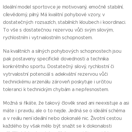
Ideální model sportovce je motivovaný, emočně stabilní,
cílevědomý, pilný. Má kvalitní pohybové vzory, v
dostatečných rozsazích, stabilních kloubech i koordinaci.
To vše s dostatečnou rezervou vůči svým silovým,
rychlostním i vytrvalostním schopnostem.
Na kvalitních a silných pohybových schopnostech jsou
pak postaveny specifické dovednosti a technika
konkrétního sportu. Dostatečný silový, rychlostní či
vytrvalostní potenciál s adekvátní rezervou vůči
technickému arzenálu zároveň poskytuje i určitou
toleranci k technickým chybám a nepřesnostem.
Možná si říkáte, že takový člověk snad ani neexistuje a asi
máte i pravdu, ale o to nejde. Jedná se o ideální schéma
a v reálu není ideální nebo dokonalé nic. Životní cestou
každého by však mělo být snažit se k dokonalosti