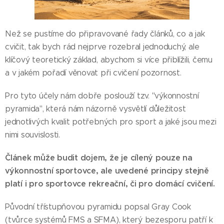
Než se pustíme do připravované řady článků, co a jak
cvičit, tak bych rád nejprve rozebral jednoduchý, ale
klíčový teoretický základ, abychom si více přiblížili, čemu
a v jakém pořadí věnovat při cvičení pozornost.
Pro tyto účely nám dobře poslouží tzv. "výkonnostní
pyramida", která nám názorně vysvětlí důležitost
jednotlivých kvalit potřebných pro sport a jaké jsou mezi
nimi souvislosti.
Článek může budit dojem, že je cílený pouze na
výkonnostní sportovce, ale uvedené principy stejně
platí i pro sportovce rekreační, či pro domácí cvičení.
Původní třístupňovou pyramidu popsal Gray Cook
(tvůrce systémů FMS a SFMA), který bezesporu patří k