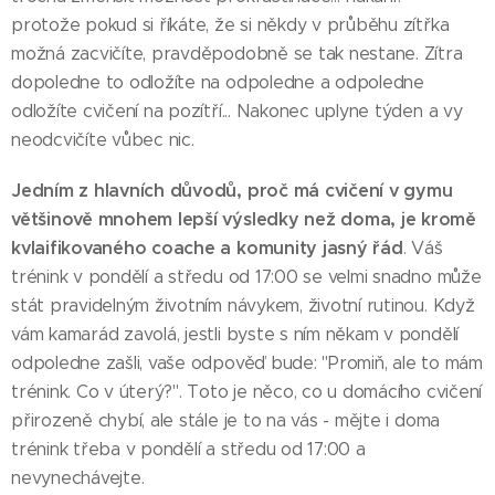
protože pokud si říkáte, že si někdy v průběhu zítřka
možná zacvičíte, pravděpodobně se tak nestane. Zítra
dopoledne to odložíte na odpoledne a odpoledne
odložíte cvičení na pozítří... Nakonec uplyne týden a vy
neodcvičíte vůbec nic.
Jedním z hlavních důvodů, proč má cvičení v gymu
většinově mnohem lepší výsledky než doma, je kromě
kvlaifikovaného coache a komunity jasný řád
. Váš
trénink v pondělí a středu od 17:00 se velmi snadno může
stát pravidelným životním návykem, životní rutinou. Když
vám kamarád zavolá, jestli byste s ním někam v pondělí
odpoledne zašli, vaše odpověď bude: "Promiň, ale to mám
trénink. Co v úterý?". Toto je něco, co u domácího cvičení
přirozeně chybí, ale stále je to na vás - mějte i doma
trénink třeba v pondělí a středu od 17:00 a
nevynechávejte.