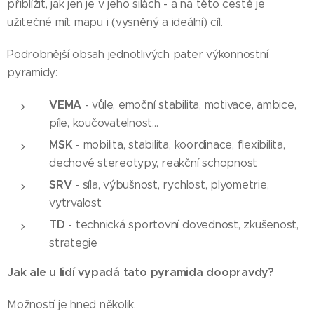
přiblížit, jak jen je v jeho silách - a na této cestě je
užitečné mít mapu i (vysněný a ideální) cíl.
Podrobnější obsah jednotlivých pater výkonnostní
pyramidy:
VEMA
- vůle, emoční stabilita, motivace, ambice,
píle, koučovatelnost...
MSK
- mobilita, stabilita, koordinace, flexibilita,
dechové stereotypy, reakční schopnost
SRV
- síla, výbušnost, rychlost, plyometrie,
vytrvalost
TD
- technická sportovní dovednost, zkušenost,
strategie
Jak ale u lidí vypadá tato pyramida doopravdy?
Možností je hned několik.