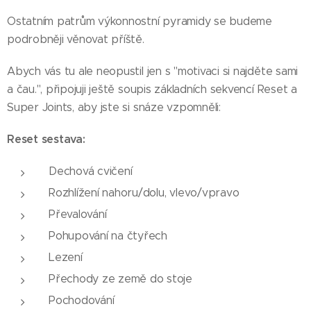
Ostatním patrům výkonnostní pyramidy se budeme
podrobněji věnovat příště.
Abych vás tu ale neopustil jen s "motivaci si najděte sami
a čau.", připojuji ještě soupis základních sekvencí Reset a
Super Joints, aby jste si snáze vzpomněli:
Reset sestava:
Dechová cvičení
Rozhlížení nahoru/dolu, vlevo/vpravo
Převalování
Pohupování na čtyřech
Lezení
Přechody ze země do stoje
Pochodování